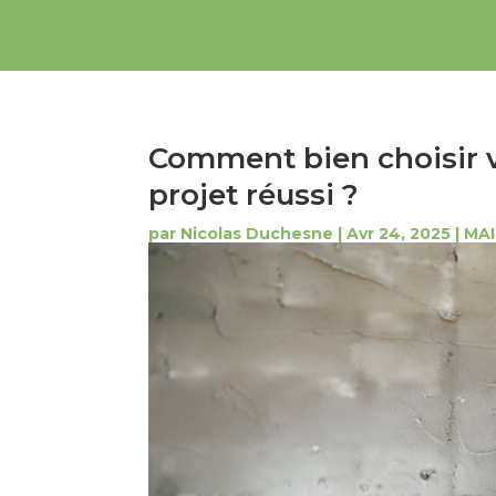
Comment bien choisir v
projet réussi ?
par
Nicolas Duchesne
|
Avr 24, 2025
|
MA