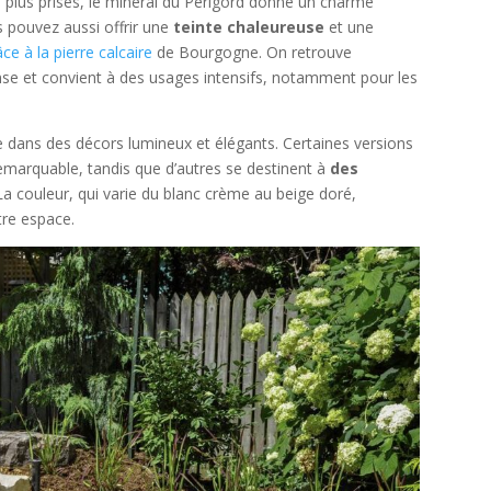
 plus prisés, le minerai du Périgord donne un charme
 pouvez aussi offrir une
teinte chaleureuse
et une
âce à la pierre calcaire
de Bourgogne. On retrouve
se et convient à des usages intensifs, notamment pour les
lace dans des décors lumineux et élégants. Certaines versions
emarquable, tandis que d’autres se destinent à
des
La couleur, qui varie du blanc crème au beige doré,
tre espace.