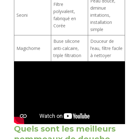
Peau douce,
Filtre
diminue
polyvalent,
Seoni
irritations,
fabriqué en
installation
Corée
simple
Buse silicone
Douceur de
Magichome
anti-calcaire,
l’eau, filtre facile
triple filtration
à nettoyer
Quels sont les meilleurs