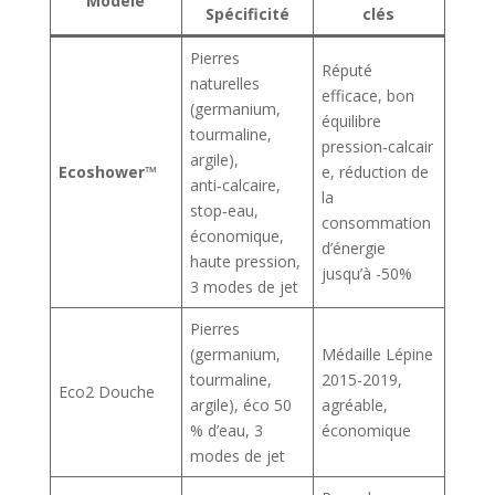
Modèle
Spécificité
clés
Pierres
Réputé
naturelles
efficace, bon
(germanium,
équilibre
tourmaline,
pression‑calcair
argile),
Ecoshower™
e, réduction de
anti‑calcaire,
la
stop‑eau,
consommation
économique,
d’énergie
haute pression,
jusqu’à -50%
3 modes de jet
Pierres
(germanium,
Médaille Lépine
tourmaline,
2015-2019,
Eco2 Douche
argile), éco 50
agréable,
% d’eau, 3
économique
modes de jet