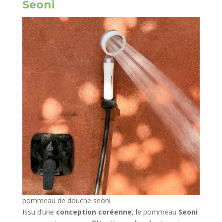
Seoni
pommeau de douche seoni
Issu d’une
conception coréenne
, le pommeau
Seoni