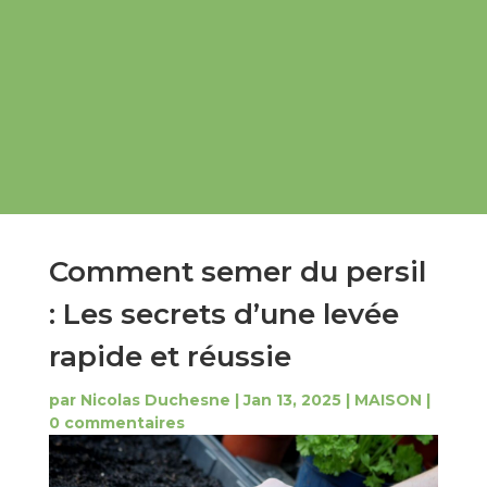
Comment semer du persil
: Les secrets d’une levée
rapide et réussie
par
Nicolas Duchesne
|
Jan 13, 2025
|
MAISON
|
0 commentaires