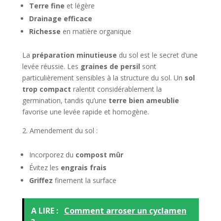
Terre fine
et légère
Drainage efficace
Richesse
en matière organique
La
préparation minutieuse
du sol est le secret d’une
levée réussie. Les
graines de persil
sont
particulièrement sensibles à la structure du sol. Un
sol
trop compact
ralentit considérablement la
germination, tandis qu’une
terre bien ameublie
favorise une levée rapide et homogène.
Amendement du sol :
Incorporez du
compost mûr
Évitez les
engrais frais
Griffez
finement la surface
A LIRE :
Comment arroser un cyclamen