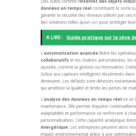
Des outils comme l’
Internet des objets indust
données en temps réel
constituent le socle su
garantir la sécurité des réseaux utilisés par c
des solutions telles qu’un
vpn
pour protéger leur
A LIRE :
Guide pratique sur la sève d
L’
automatisation avancée
libère les opérate
collaboratifs
et les chaînes automatisées, les 
ajoutée, comme la gestion ou l’innovation. Cette
Grâce aux capteurs intelligents disséminés dans 
diminuent. Les défauts sont détectés instantan
qui améliore la qualité et limite les pertes de ma
L’
analyse des données en temps réel
ne se l
maintenance. Elle permet d’ajuster continuelleme
Adaptabilité et performance se renforcent à cha
personnalisation. Cette capacité analytique donn
énergétique
. Les entreprises peuvent alors mo
impact environnemental grâce à une optimisatio