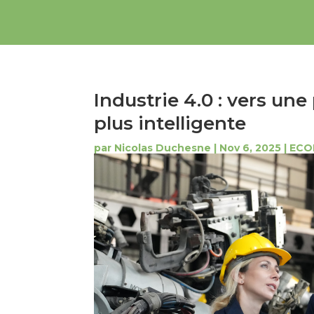
Industrie 4.0 : vers un
plus intelligente
par
Nicolas Duchesne
|
Nov 6, 2025
|
ECO