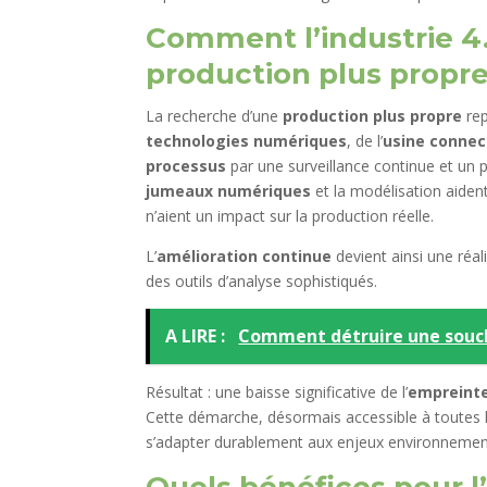
Comment l’industrie 4.
production plus propre
La recherche d’une
production plus propre
rep
technologies numériques
, de l’
usine conne
processus
par une surveillance continue et un p
jumeaux numériques
et la modélisation aident
n’aient un impact sur la production réelle.
L’
amélioration continue
devient ainsi une réali
des outils d’analyse sophistiqués.
A LIRE :
Comment détruire une souch
Résultat : une baisse significative de l’
empreint
Cette démarche, désormais accessible à toutes l
s’adapter durablement aux enjeux environnemen
Quels bénéfices pour l