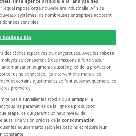
riels
, l’
intelligence artificielle
et l’
analyse des
r lequel repose cette nouvelle ère industrielle. Afin de
es nouveaux systèmes, de nombreuses entreprises adoptent
s données sensibles.
e bouleau bio
urs des tâches répétitives ou dangereuses. Avec les
robots
employés se consacrent à des missions à forte valeur
 automatisation augmente aussi l’agilité de la production.
toute l’usine connectée, les interventions manuelles
ément et certains ajustements se font automatiquement, ce
tières premières.
imite pas à surveiller les stocks ou à anticiper la
nt tous les paramètres de la ligne de production.
que étape, ce qui garantit un haut niveau de
e aussi une vision précise de la
consommation
duler les équipements selon les besoins et réduire leur
n constante.