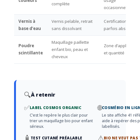
couleurs
usage
complète
occasionnel
Vernis à
Vernis pelable, retrait
Certification
base d’eau
sans dissolvant
parfois absente
Maquillage paillette
Poudre
Zone d’application
enfant bio, peau et
scintillante
et quantité
cheveux
🔍
À retenir
✅
🌐
LABEL COSMOS ORGANIC
COSMÉBIO EN LIG
C’est le repère le plus clair pour
Le site affiche 41 ré
trier un maquillage bio pour enfant
aide à repérer des p
sérieux.
labellisés.
🧴
⚠️
TEST CUTANÉ PRÉALABLE
BIO NE VEUT PAS