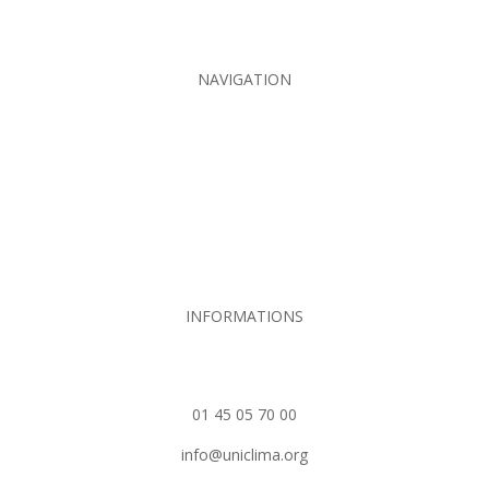
Crotte de hérisson
NAVIGATION
Contact
Plan du site
MENTIONS LEGALES
POLITIQUE DE CONFIDENTIALITE
INFORMATIONS
Rue Hamelin 75718 Paris Ced
01 45 05 70 00
info@uniclima.org