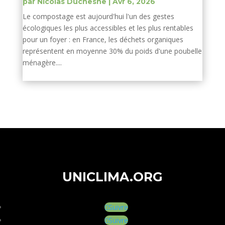
par
Nicolas Duchesne
|
Avr 6, 2026
Le compostage est aujourd'hui l'un des gestes
écologiques les plus accessibles et les plus rentables
pour un foyer : en France, les déchets organiques
représentent en moyenne 30% du poids d'une poubelle
ménagère....
UNICLIMA.ORG
Suivre
Suivre