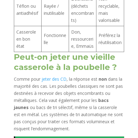
Téflon ou
Rayée /
(déchets
recyclable,
antiadhésif
inutilisable
encombran
mais
ts)
valorisable
Casserole
Don,
Fonctionne
Préférez la
en bon
ressourceri
lle
réutilisation
état
e, Emmaüs
Peut-on jeter une vieille
casserole à la poubelle ?
Comme pour
jeter des CD
, la réponse est
non
dans la
majorité des cas. Les poubelles classiques ne sont pas
destinées à recevoir des objets encombrants ou
métalliques. Cela vaut également pour les
bacs
jaunes
ou bacs de tri sélectif, même si la casserole
est en métal. Les systèmes de tri automatique ne sont
pas conçus pour traiter ces formats volumineux et
risquent l’endommagement.