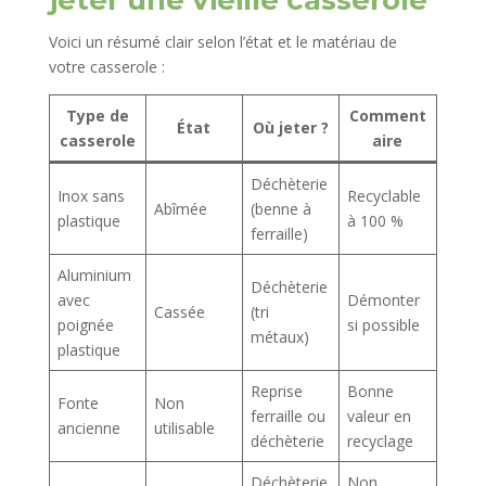
jeter une vieille casserole
Voici un résumé clair selon l’état et le matériau de
votre casserole :
Type de
Comment
État
Où jeter ?
casserole
aire
Déchèterie
Inox sans
Recyclable
Abîmée
(benne à
plastique
à 100 %
ferraille)
Aluminium
Déchèterie
avec
Démonter
Cassée
(tri
poignée
si possible
métaux)
plastique
Reprise
Bonne
Fonte
Non
ferraille ou
valeur en
ancienne
utilisable
déchèterie
recyclage
Déchèterie
Non