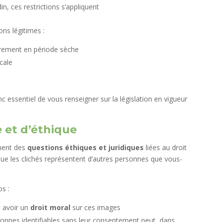
, ces restrictions s’appliquent
ons légitimes :
ièrement en période sèche
cale
nc essentiel de vous renseigner sur la législation en vigueur
e et d’éthique
ment des
questions éthiques et juridiques
liées au droit
rsque les clichés représentent d’autres personnes que vous-
s :
t avoir un
droit moral
sur ces images
sonnes identifiables sans leur consentement peut, dans