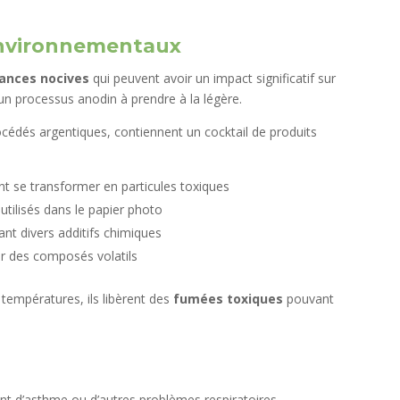
 environnementaux
tances nocives
qui peuvent avoir un impact significatif sur
 un processus anodin à prendre à la légère.
océdés argentiques, contiennent un cocktail de produits
nt se transformer en particules toxiques
utilisés dans le papier photo
nt divers additifs chimiques
r des composés volatils
températures, ils libèrent des
fumées toxiques
pouvant
nt d’asthme ou d’autres problèmes respiratoires