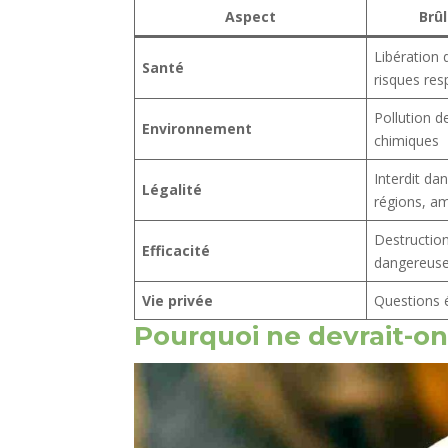
Aspect
Brû
Libération
Santé
risques res
Pollution de
Environnement
chimiques
Interdit d
Légalité
régions, a
Destructio
Efficacité
dangereus
Vie privée
Questions é
Pourquoi ne devrait-on