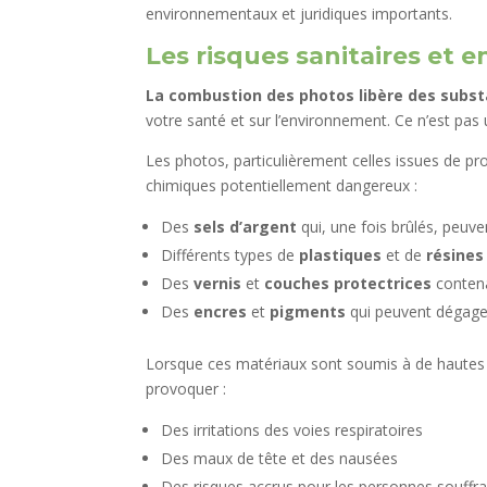
environnementaux et juridiques importants.
Les risques sanitaires et
La combustion des photos libère des subs
votre santé et sur l’environnement. Ce n’est pas
Les photos, particulièrement celles issues de pr
chimiques potentiellement dangereux :
Des
sels d’argent
qui, une fois brûlés, peuve
Différents types de
plastiques
et de
résines
Des
vernis
et
couches protectrices
contena
Des
encres
et
pigments
qui peuvent dégage
Lorsque ces matériaux sont soumis à de hautes 
provoquer :
Des irritations des voies respiratoires
Des maux de tête et des nausées
Des risques accrus pour les personnes souffra