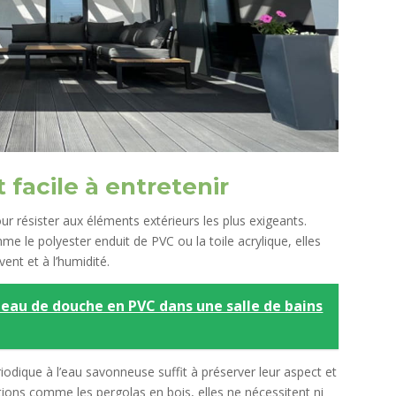
 facile à entretenir
r résister aux éléments extérieurs les plus exigeants.
e le polyester enduit de PVC ou la toile acrylique, elles
vent et à l’humidité.
eau de douche en PVC dans une salle de bains
iodique à l’eau savonneuse suffit à préserver leur aspect et
tions comme les pergolas en bois, elles ne nécessitent ni