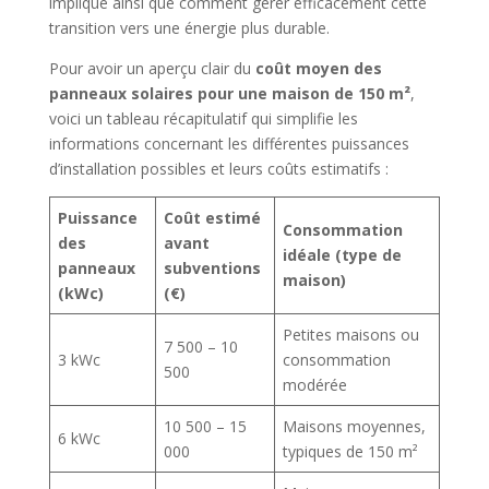
implique ainsi que comment gérer efficacement cette
transition vers une énergie plus durable.
Pour avoir un aperçu clair du
coût moyen des
panneaux solaires pour une maison de 150 m²
,
voici un tableau récapitulatif qui simplifie les
informations concernant les différentes puissances
d’installation possibles et leurs coûts estimatifs :
Puissance
Coût estimé
Consommation
des
avant
idéale (type de
panneaux
subventions
maison)
(kWc)
(€)
Petites maisons ou
7 500 – 10
3 kWc
consommation
500
modérée
10 500 – 15
Maisons moyennes,
6 kWc
000
typiques de 150 m²