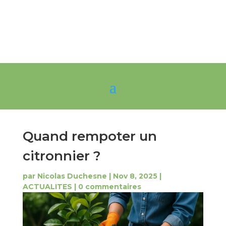
Quand rempoter un
citronnier ?
par
Nicolas Duchesne
|
Nov 8, 2025
|
ACTUALITES
|
0 commentaires