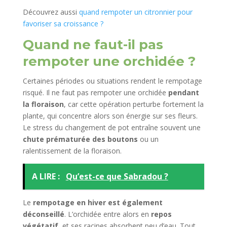
Découvrez aussi
quand rempoter un citronnier pour
favoriser sa croissance ?
Quand ne faut-il pas
rempoter une orchidée ?
Certaines périodes ou situations rendent le rempotage
risqué. Il ne faut pas rempoter une orchidée
pendant
la floraison
, car cette opération perturbe fortement la
plante, qui concentre alors son énergie sur ses fleurs.
Le stress du changement de pot entraîne souvent une
chute prématurée des boutons
ou un
ralentissement de la floraison.
A LIRE :
Qu’est-ce que Sabradou ?
Le
rempotage en hiver est également
déconseillé
. L’orchidée entre alors en
repos
végétatif
, et ses racines absorbent peu d’eau. Tout