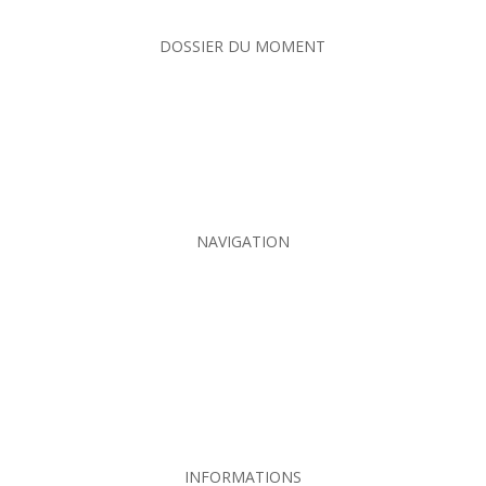
DOSSIER DU MOMENT
Crotte de loir
Crotte de renard
Crotte de hérisson
NAVIGATION
Contact
Plan du site
MENTIONS LEGALES
POLITIQUE DE CONFIDENTIALITE
INFORMATIONS