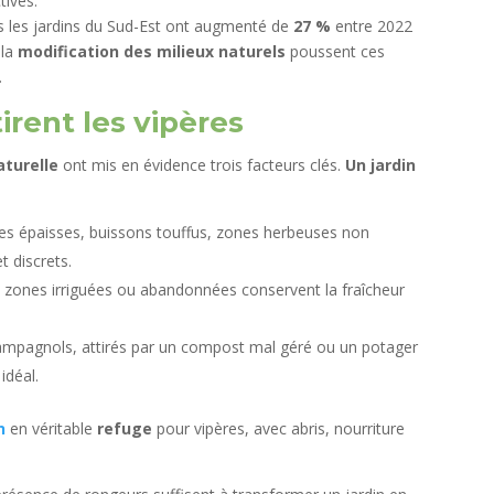
tives.
s les jardins du Sud-Est ont augmenté de
27 %
entre 2022
 la
modification des milieux naturels
poussent ces
.
irent les vipères
aturelle
ont mis en évidence trois facteurs clés.
Un jardin
ies épaisses, buissons touffus, zones herbeuses non
t discrets.
s, zones irriguées ou abandonnées conservent la fraîcheur
campagnols, attirés par un compost mal géré ou un potager
idéal.
n
en véritable
refuge
pour vipères, avec abris, nourriture