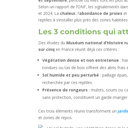
et septembre
, période où elles sont les plus ac
Selon un rapport de l’ONF, les signalements dan
et 2024. La
chaleur
, l’
abondance de proies
et
reptiles à s’installer plus près des zones habitées
Les 3 conditions qui att
Des études du
Muséum national d’Histoire n
sur cinq
en France réunit déjà ces critères :
Végétation dense et non entretenue
: ha
tondues ou tas de bois offrent des abris frais e
Sol humide et peu perturbé
: paillage épai
recherchée par ces reptiles.
Présence de rongeurs
: mulots, souris ou 
sans protection, constituent un garde-manger 
Ces trois éléments réunis transforment un
jardi
et zones de repos.