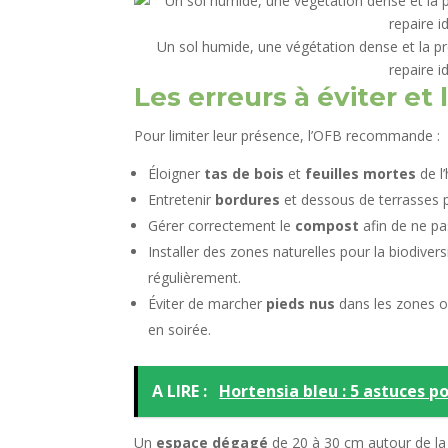
Un sol humide, une végétation dense et la pr
repaire i
Les erreurs à éviter et
Pour limiter leur présence, l’OFB recommande :
Éloigner
tas de bois
et
feuilles mortes
de l’
Entretenir
bordures
et dessous de terrasses p
Gérer correctement le
compost
afin de ne pas
Installer des zones naturelles pour la biodiver
régulièrement.
Éviter de marcher
pieds nus
dans les zones o
en soirée.
A LIRE :
Hortensia bleu : 5 astuces po
Un
espace dégagé
de 20 à 30 cm autour de la 