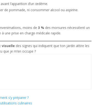
 avant l’apparition d’un œdème.
iquer de pommade, ni consommer alcool ou aspirine.
s envenimations, moins de
3 %
des morsures nécessitent un
ce à une prise en charge médicale rapide.
t visuelle
des signes qui indiquent que ton jardin attire les
-tu que je m’en occupe ?
ment s’y préparer ?
utilisations culinaires