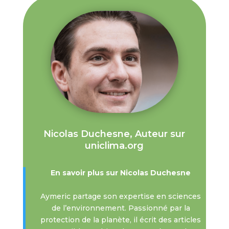
Nicolas Duchesne, Auteur sur
uniclima.org
En savoir plus sur Nicolas Duchesne
Aymeric partage son expertise en sciences
de l’environnement. Passionné par la
protection de la planète, il écrit des articles