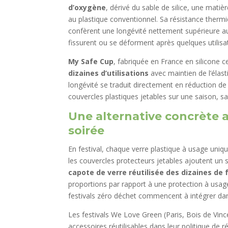
d’oxygène
, dérivé du sable de silice, une mat
au plastique conventionnel. Sa résistance thermiq
confèrent une longévité nettement supérieure aux
fissurent ou se déforment après quelques utilisa
My Safe Cup
, fabriquée en France en silicone c
dizaines d’utilisations
avec maintien de l’élast
longévité se traduit directement en réduction d
couvercles plastiques jetables sur une saison, s
Une alternative concrète 
soirée
En festival, chaque verre plastique à usage uni
les couvercles protecteurs jetables ajoutent u
capote de verre réutilisée des dizaines de 
proportions par rapport à une protection à usa
festivals zéro déchet commencent à intégrer dan
Les festivals We Love Green (Paris, Bois de Vin
accessoires réutilisables dans leur politique de r