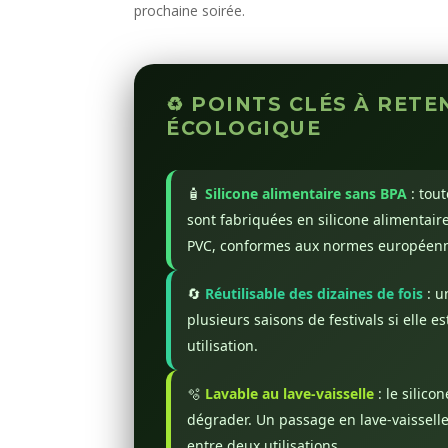
prochaine soirée.
♻️ POINTS CLÉS À RET
ÉCOLOGIQUE
🧴
Silicone alimentaire sans BPA
: tou
sont fabriquées en silicone alimentaire
PVC, conformes aux normes européenne
🔄
Réutilisable des dizaines de fois
: u
plusieurs saisons de festivals si elle
utilisation.
🫧
Lavable au lave-vaisselle
: le silico
dégrader. Un passage en lave-vaisselle
entre deux utilisations.