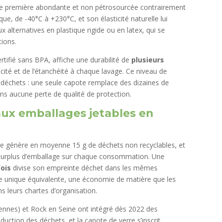
ière première abondante et non pétrosourcée contrairement
ue, de -40°C à +230°C, et son élasticité naturelle lui
 alternatives en plastique rigide ou en latex, qui se
tions.
ertifié sans BPA, affiche une durabilité de
plusieurs
icité et de l’étanchéité à chaque lavage. Ce niveau de
e déchets : une seule capote remplace des dizaines de
ans aucune perte de qualité de protection.
aux emballages jetables en
que génère en moyenne 15 g de déchets non recyclables, et
n surplus d’emballage sur chaque consommation. Une
fois
divise son empreinte déchet dans les mêmes
ge unique équivalente, une économie de matière que les
s leurs chartes d’organisation.
cennes) et Rock en Seine ont intégré dès 2022 des
éduction des déchets, et la capote de verre s’inscrit