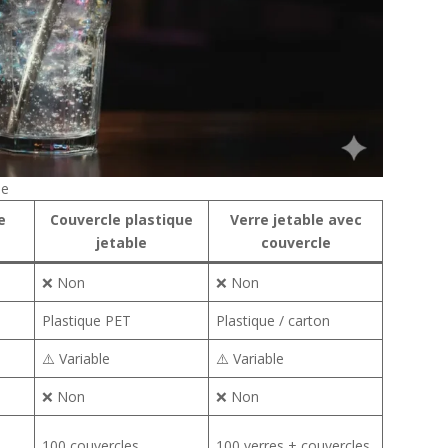
ue
e
Couvercle plastique
Verre jetable avec
jetable
couvercle
❌ Non
❌ Non
Plastique PET
Plastique / carton
⚠️ Variable
⚠️ Variable
❌ Non
❌ Non
100 couvercles
100 verres + couvercles