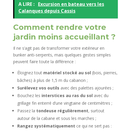
A LIRE :
Excursion en bateau vers les
Calanques depuis Cassis
Comment rendre votre
jardin moins accueillant ?
Il ne s’agit pas de transformer votre extérieur en
bunker anti-serpents, mais quelques gestes simples
peuvent faire toute la différence :
Éloignez tout
matériel stocké au sol
(bois, pierres,
bâches) à plus de 1,5 m du cabanon ;
Surélevez vos outils
avec des palettes ajourées ;
Bouchez les
interstices au ras du sol
avec du
grillage fin enterré d’une vingtaine de centimètres ;
Passez la
tondeuse régulièrement
, surtout
autour de la cabane et sous les marches ;
Rangez systématiquement
ce qui ne sert pas :