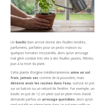
Un
basilic
bien arrosé donne des feuilles tendres,
parfumées, parfaites pour un pesto maison ou
quelques tomates mozzarella, alors qu’un arrosage
mal géré conduit très vite à des feuilles jaunes, flétries,
puis à la mort du plant.
Cette plante d’origine méditerranéenne
aime un sol
frais
,
jamais sec
comme de la poussière, mais
déteste avoir les racines dans l’eau
, surtout en pot
sur un balcon ou un rebord de fenêtre. Par exemple, un
basilic en pot de 12 cm plein sud en plein mois d’août
demande parfois un
arrosage quotidien
, alors qu’un
pied installé en pleine terre dans un potager paillé se