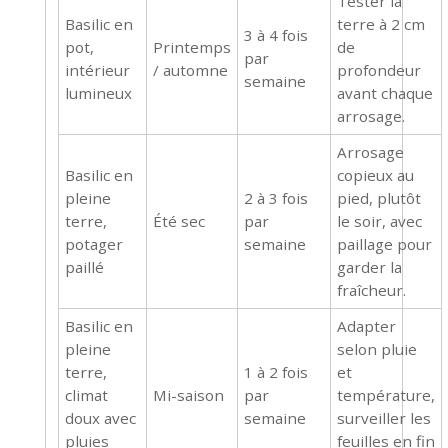
Tester la
Basilic en
terre à 2 cm
3 à 4 fois
pot,
Printemps
de
par
intérieur
/ automne
profondeur
semaine
lumineux
avant chaque
arrosage.
Arrosage
Basilic en
copieux au
pleine
2 à 3 fois
pied, plutôt
terre,
Été sec
par
le soir, avec
potager
semaine
paillage pour
paillé
garder la
fraîcheur.
Basilic en
Adapter
pleine
selon pluie
terre,
1 à 2 fois
et
climat
Mi-saison
par
température,
doux avec
semaine
surveiller les
pluies
feuilles en fin