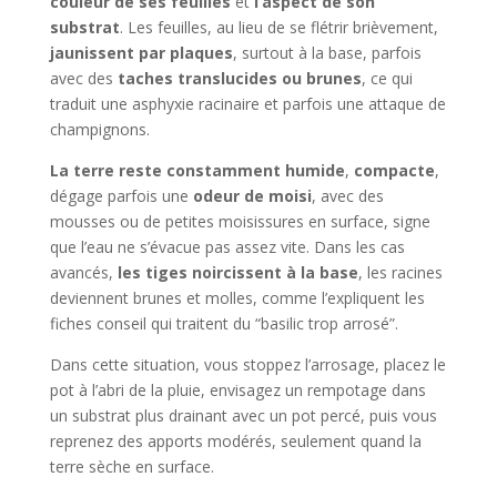
couleur de ses feuilles
et
l’aspect de son
substrat
. Les feuilles, au lieu de se flétrir brièvement,
jaunissent par plaques
, surtout à la base, parfois
avec des
taches translucides ou brunes
, ce qui
traduit une asphyxie racinaire et parfois une attaque de
champignons.
La terre reste constamment humide
,
compacte
,
dégage parfois une
odeur de moisi
, avec des
mousses ou de petites moisissures en surface, signe
que l’eau ne s’évacue pas assez vite. Dans les cas
avancés,
les tiges noircissent à la base
, les racines
deviennent brunes et molles, comme l’expliquent les
fiches conseil qui traitent du “basilic trop arrosé”.
Dans cette situation, vous stoppez l’arrosage, placez le
pot à l’abri de la pluie, envisagez un rempotage dans
un substrat plus drainant avec un pot percé, puis vous
reprenez des apports modérés, seulement quand la
terre sèche en surface.​