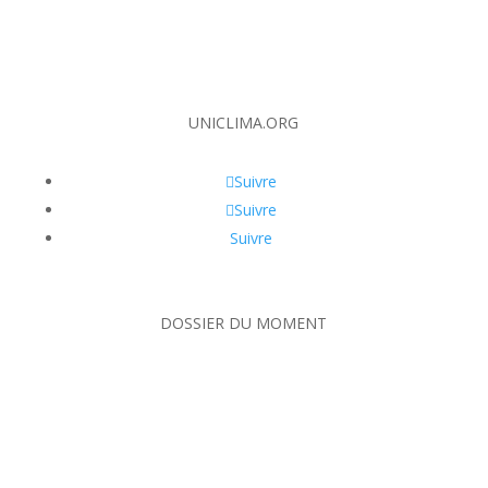
UNICLIMA.ORG
Suivre
Suivre
Suivre
DOSSIER DU MOMENT
Crotte de loir
Crotte de renard
Crotte de hérisson