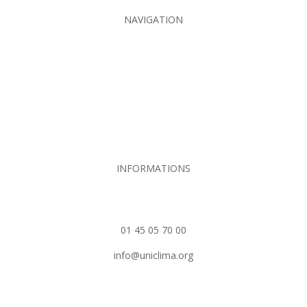
NAVIGATION
Contact
Plan du site
MENTIONS LEGALES
POLITIQUE DE CONFIDENTIALITE
INFORMATIONS
Rue Hamelin 75718 Paris Ced
01 45 05 70 00
info@uniclima.org