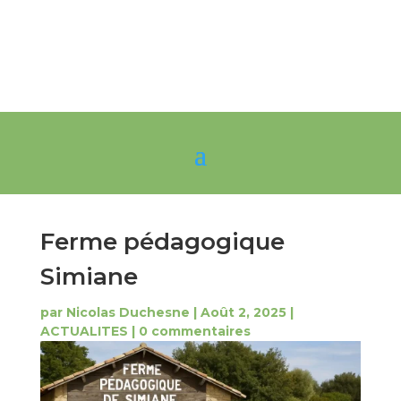
Ferme pédagogique
Simiane
par
Nicolas Duchesne
|
Août 2, 2025
|
ACTUALITES
|
0 commentaires