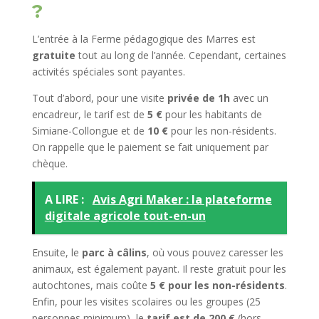
?
L’entrée à la Ferme pédagogique des Marres est
gratuite
tout au long de l’année. Cependant, certaines
activités spéciales sont payantes.
Tout d’abord, pour une visite
privée de 1h
avec un
encadreur, le tarif est de
5 €
pour les habitants de
Simiane-Collongue et de
10 €
pour les non-résidents.
On rappelle que le paiement se fait uniquement par
chèque.
A LIRE :
Avis Agri Maker : la plateforme
digitale agricole tout-en-un
Ensuite, le
parc à câlins
, où vous pouvez caresser les
animaux, est également payant. Il reste gratuit pour les
autochtones, mais coûte
5 € pour les non-résidents
.
Enfin, pour les visites scolaires ou les groupes (25
personnes minimum), le
tarif est de 200 €
(hors