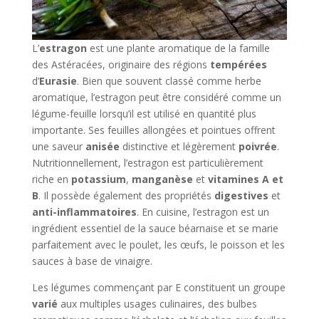
L’
estragon
est une plante aromatique de la famille
des Astéracées, originaire des régions
tempérées
d’
Eurasie
. Bien que souvent classé comme herbe
aromatique, l’estragon peut être considéré comme un
légume-feuille lorsqu’il est utilisé en quantité plus
importante. Ses feuilles allongées et pointues offrent
une saveur
anisée
distinctive et légèrement
poivrée
.
Nutritionnellement, l’estragon est particulièrement
riche en
potassium
,
manganèse
et
vitamines A et
B
. Il possède également des propriétés
digestives
et
anti-inflammatoires
. En cuisine, l’estragon est un
ingrédient essentiel de la sauce béarnaise et se marie
parfaitement avec le poulet, les œufs, le poisson et les
sauces à base de vinaigre.
Les légumes commençant par E constituent un groupe
varié
aux multiples usages culinaires, des bulbes