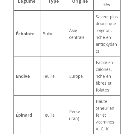
Légume
Type
Origine
tés
Saveur plus
douce que
Asie
l’oignon,
Échalote
Bulbe
centrale
riche en
antioxydan
ts
Faible en
calories,
Endive
Feuille
Europe
riche en
fibres et
folates
Haute
teneur en
Perse
Épinard
Feuille
fer et
(Iran)
vitamines
A, C, K