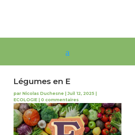
Légumes en E
par
Nicolas Duchesne
|
Juil 12, 2025
|
ECOLOGIE
|
0 commentaires