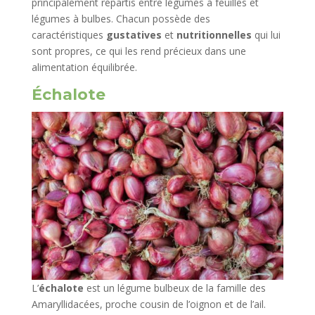
principalement répartis entre légumes à feuilles et
légumes à bulbes. Chacun possède des
caractéristiques
gustatives
et
nutritionnelles
qui lui
sont propres, ce qui les rend précieux dans une
alimentation équilibrée.
Échalote
L’
échalote
est un légume bulbeux de la famille des
Amaryllidacées, proche cousin de l’oignon et de l’ail.