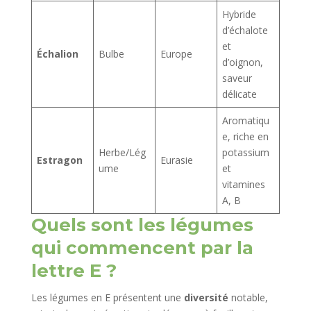
Hybride
d’échalote
et
Échalion
Bulbe
Europe
d’oignon,
saveur
délicate
Aromatiqu
e, riche en
Herbe/Lég
potassium
Estragon
Eurasie
ume
et
vitamines
A, B
Quels sont les légumes
qui commencent par la
lettre E ?
Les légumes en E présentent une
diversité
notable,