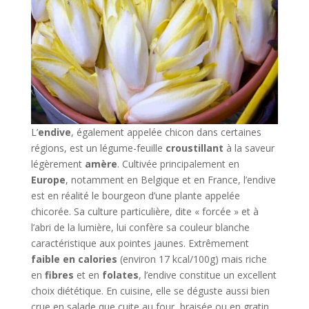
L’
endive
, également appelée chicon dans certaines
régions, est un légume-feuille
croustillant
à la saveur
légèrement
amère
. Cultivée principalement en
Europe
, notamment en Belgique et en France, l’endive
est en réalité le bourgeon d’une plante appelée
chicorée. Sa culture particulière, dite « forcée » et à
l’abri de la lumière, lui confère sa couleur blanche
caractéristique aux pointes jaunes. Extrêmement
faible en calories
(environ 17 kcal/100g) mais riche
en
fibres
et en
folates
, l’endive constitue un excellent
choix diététique. En cuisine, elle se déguste aussi bien
crue en salade que cuite au four, braisée ou en gratin,