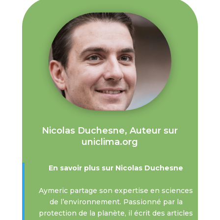
Nicolas Duchesne, Auteur sur
uniclima.org
En savoir plus sur Nicolas Duchesne
Aymeric partage son expertise en sciences
de l’environnement. Passionné par la
protection de la planète, il écrit des articles