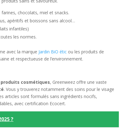
 produits sains et savoureux.
 farines, chocolats, miel et snacks.
jus, apéritifs et boissons sans alcool…
its infantiles)
toutes les normes.
comme avec la marque
Jardin BiO étic
ou les produits de
 saine et respectueuse de l’environnement.
s
produits cosmétiques
, Greenweez offre une vaste
té
. Vous y trouverez notamment des soins pour le visage
Ces articles sont formulés sans ingrédients nocifs,
ables, avec certification Ecocert.
2025 ?