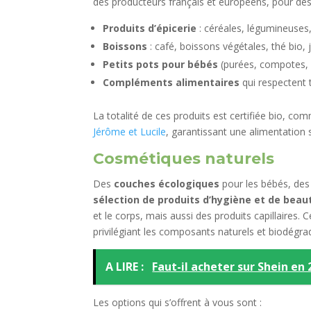
des producteurs français et européens, pour des
Produits d’épicerie
: céréales, légumineuses,
Boissons
: café, boissons végétales, thé bio, 
Petits pots pour bébés
(purées, compotes, la
Compléments alimentaires
qui respectent 
La totalité de ces produits est certifiée bio, 
Jérôme et Lucile
, garantissant une alimentation
Cosmétiques naturels
Des
couches écologiques
pour les bébés, de
sélection de produits d’hygiène et de beau
et le corps, mais aussi des produits capillaires. 
privilégiant les composants naturels et biodégrad
A LIRE :
Faut-il acheter sur Shein en 
Les options qui s’offrent à vous sont :