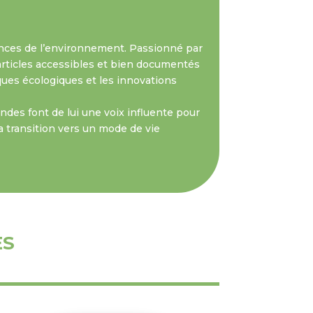
nces de l’environnement. Passionné par
s articles accessibles et bien documentés
iques écologiques et les innovations
des font de lui une voix influente pour
a transition vers un mode de vie
ES