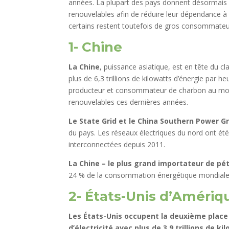
années. La plupart des pays donnent désormais l
renouvelables afin de réduire leur dépendance à
certains restent toutefois de gros consommateur
1- Chine
La Chine
, puissance asiatique, est en tête du 
plus de 6,3 trillions de kilowatts d’énergie par he
producteur et consommateur de charbon au monde
renouvelables ces dernières années.
Le State Grid et le China Southern Power Gr
du pays. Les réseaux électriques du nord ont ét
interconnectées depuis 2011.
La Chine – le plus grand importateur de pé
24 % de la consommation énergétique mondiale
2- États-Unis d’Amériq
Les États-Unis occupent la deuxième plac
d’électricité avec plus de 3,9 trillions de 