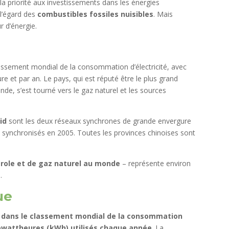
a priorité aux investissements dans les énergies
 l’égard des
combustibles fossiles nuisibles
. Mais
 d’énergie.
classement mondial de la consommation d’électricité, avec
ure et par an. Le pays, qui est réputé être le plus grand
, s’est tourné vers le gaz naturel et les sources
id
sont les deux réseaux synchrones de grande envergure
é synchronisés en 2005. Toutes les provinces chinoises sont
trole et de gaz naturel au monde
– représente environ
.
ue
e dans le classement mondial de la consommation
kilowattheures (kWh) utilisés chaque année
. La