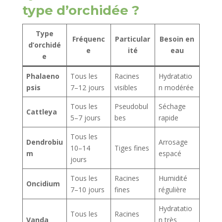
type d’orchidée ?
Type
Fréquenc
Particular
Besoin en
d’orchidé
e
ité
eau
e
Phalaeno
Tous les
Racines
Hydratatio
psis
7–12 jours
visibles
n modérée
Tous les
Pseudobul
Séchage
Cattleya
5–7 jours
bes
rapide
Tous les
Dendrobiu
Arrosage
10–14
Tiges fines
m
espacé
jours
Tous les
Racines
Humidité
Oncidium
7–10 jours
fines
régulière
Hydratatio
Tous les
Racines
Vanda
n très