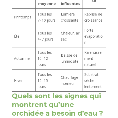
té
moyenne
influentes
Tous les
Lumière
Reprise de
Printemps
7–10 jours
croissante
croissance
Forte
Tous les
Chaleur, air
Été
évaporatio
4–7 jours
sec
n
Tous les
Ralentisse
Baisse de
Automne
10–12
ment
luminosité
jours
naturel
Tous les
Substrat
Chauffage
Hiver
12–15
sèche
intérieur
jours
lentement
Quels sont les signes qui
montrent qu’une
orchidée a besoin d’eau ?