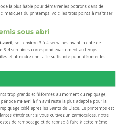
hode la plus fiable pour démarrer les potirons dans de
 climatiques du printemps. Voici les trois points à maîtriser
semis sous abri
i-avril
, soit environ 3 à 4 semaines avant la date de
e de 3-4 semaines correspond exactement au temps
les et atteindre une taille suffisante pour affronter les
lants trop grands et filiformes au moment du repiquage,
période mi-avril à fin avril reste la plus adaptée pour la
repiquage ciblé après les Saints de Glace. Le printemps est
antes d’intérieur : si vous cultivez un zamioculcas, notre
 gestes de rempotage et de reprise à faire à cette même