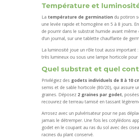
Température et luminosit
La
température de germination
du potiron s
une levée rapide et homogène en 5 à 8 jours. En
de pourrir dans le substrat humide avant même 
d’un journal, sur une tablette chauffante de ge
La luminosité joue un rôle tout aussi important :
très lumineux ou sous une lampe horticole pour é
Quel substrat et quel cont
Privilégiez des
godets individuels de 8 à 10 
semis et de sable horticole (80/20), qui assure u
graines. Déposez
2 graines par godet
, posées
recouvrez de terreau tamisé en tassant légèrem
Arrosez avec un pulvérisateur pour ne pas dépla
jamais le détremper. Une fois les cotylédons ap
godet en le coupant au ras du sol avec des cis
racines du plant conservé.