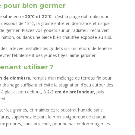
é pour bien germer
e situe entre
20°C et 22°C
: c’est la plage optimale pour
 dessous de 13°C, la graine entre en dormance et risque
de germer. Placez vos godets sur un radiateur recouvert
rmination, ou dans une pièce bien chauffée exposée au sud.
 dès la levée, installez les godets sur un rebord de fenêtre
viter l’étiolement des jeunes tiges.jaime-jardiner.
enant utiliser ?
cm de diamètre
, remplis d’un mélange de terreau fin pour
n drainage suffisant et évite la stagnation d’eau autour des
 à plat et non debout, à
2-3 cm de profondeur
, puis
ent.
cer les graines, et maintenez le substrat humide sans
parus, supprimez le plant le moins vigoureux de chaque
eaux propres, sans arracher, pour ne pas endommager les