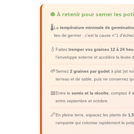
🎃 À retenir pour semer les pot
🌡️
La
température minimale de germinatio
lieu de germer : c’est la cause n°1 d’éche
💧
Faites
tremper vos graines 12 à 24 heu
l’enveloppe externe et accélère la levée d
🌱
Semez
2 graines par godet
à plat (et n
terreau et de sable, puis ne conservez qu
📅
Entre le
semis et la récolte
, comptez 4 à
entre septembre et octobre.
📏
En pleine terre, espacez les plants de
1,
rampante qui colonise rapidement le pota