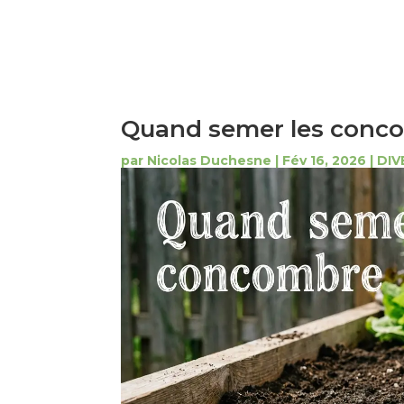
Quand semer les conco
par
Nicolas Duchesne
|
Fév 16, 2026
|
DIV