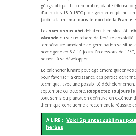
géographique. Le concombre, plante frileuse orig
d’au moins
13 à 15°C
pour germer en pleine terr
jardin à la
mi-mai dans le nord de la France
e
Les
semis sous abri
débutent bien plus tôt :
dè
véranda
ou sur un rebord de fenêtre ensoleillé, 
température ambiante de germination se situe id
homogène en 6 à 10 jours. En dessous de 18°C, l
peinent à se développer.
Le calendrier lunaire peut également guider vos s
pour favoriser la croissance des parties aérienne
technique, avec une possibilité d’échelonnement 
septembre ou octobre.
Respectez toujours le
tout semis ou plantation définitive en extérieur 
thermique conditionne directement la réussite de 
A LIRE :
Voici 5 plantes sublimes pou
herbes