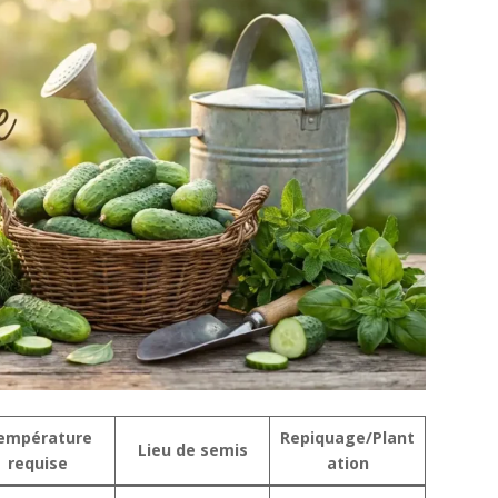
empérature
Repiquage/Plant
Lieu de semis
requise
ation