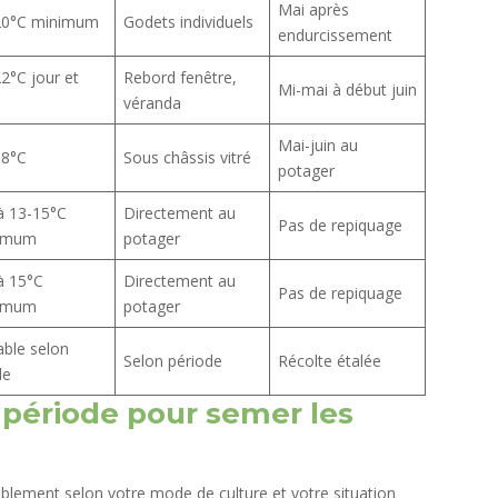
Mai après
20°C minimum​
Godets individuels
endurcissement
2°C jour et
Rebord fenêtre,
Mi-mai à début juin
véranda
Mai-juin au
18°C
Sous châssis vitré
potager
à 13-15°C
Directement au
Pas de repiquage
imum
potager
à 15°C
Directement au
Pas de repiquage
imum​
potager
able selon
Selon période
Récolte étalée
de
e période pour semer les
blement selon votre mode de culture et votre situation