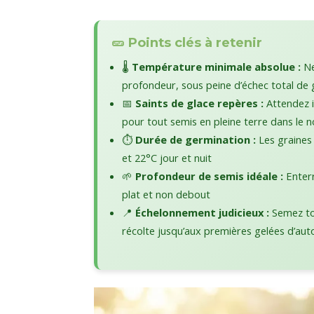
🥒 Points clés à retenir
🌡️
Température minimale absolue :
Ne
profondeur, sous peine d’échec total de
📅
Saints de glace repères :
Attendez i
pour tout semis en pleine terre dans le 
⏱️
Durée de germination :
Les graines 
et 22°C jour et nuit
🌱
Profondeur de semis idéale :
Enterr
plat et non debout
📍
Échelonnement judicieux :
Semez tou
récolte jusqu’aux premières gelées d’au