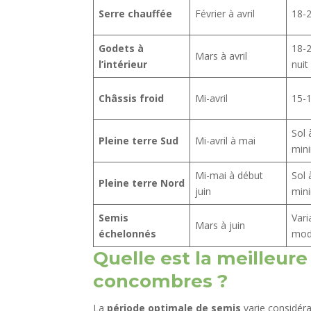
Serre chauffée
Février à avril
18-
Godets à
18-2
Mars à avril
l’intérieur
nuit
Châssis froid
Mi-avril
15-
Sol 
Pleine terre Sud
Mi-avril à mai
min
Mi-mai à début
Sol 
Pleine terre Nord
juin
min
Semis
Vari
Mars à juin
échelonnés
mo
Quelle est la meilleur
concombres ?
La
période optimale de semis
varie considéra