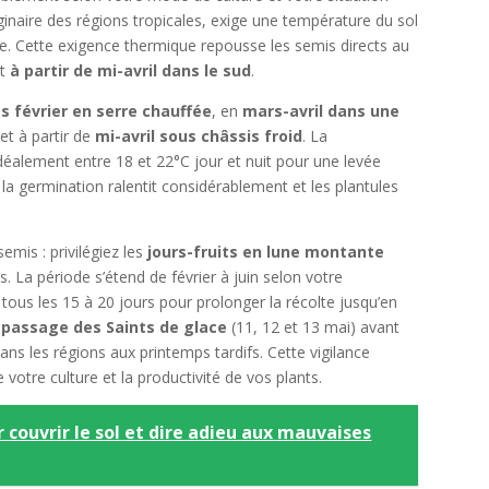
inaire des régions tropicales, exige une température du sol
e. Cette exigence thermique repousse les semis directs au
t
à partir de mi-avril dans le sud
.
s février en serre chauffée
, en
mars-avril dans une
et à partir de
mi-avril sous châssis froid
. La
éalement entre 18 et 22°C jour et nuit pour une levée
a germination ralentit considérablement et les plantules
emis : privilégiez les
jours-fruits en lune montante
s. La période s’étend de février à juin selon votre
tous les 15 à 20 jours pour prolonger la récolte jusqu’en
 passage des Saints de glace
(11, 12 et 13 mai) avant
dans les régions aux printemps tardifs. Cette vigilance
votre culture et la productivité de vos plants.
r couvrir le sol et dire adieu aux mauvaises