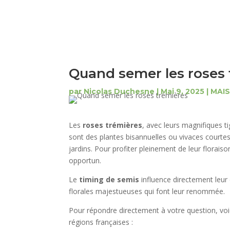
Quand semer les roses 
par
Nicolas Duchesne
|
Mai 9, 2025
|
MAI
Les
roses trémières
, avec leurs magnifiques t
sont des plantes bisannuelles ou vivaces court
jardins. Pour profiter pleinement de leur florais
opportun.
Le
timing de semis
influence directement leur
florales majestueuses qui font leur renommée.
Pour répondre directement à votre question, voic
régions françaises :