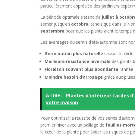
particulièrement appréciée des jardiniers expéri
La période optimale s’étend de
juillet à octobr
semer jusqu’en
octobre
, tandis que dans le Nor
septembre
pour que les plants aient le temps de
Les avantages du semis d’été/automne sont no
Germination plus naturelle
suivant le cycle
Meilleure résistance hivernale
des plants b
Floraison souvent plus abondante
l’année 
Moindre besoin d’arrosage
grâce aux pluie
A LIRE :
Plantes d'intérieur faciles d
votre maison
Pour optimiser la réussite de vos semis d’autom
premier hiver avec un paillage de
feuilles mort
le cœur de la plante pour éviter les risques de po