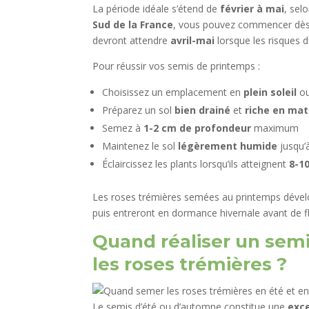
La période idéale s’étend de
février à mai
, sel
Sud de la France
, vous pouvez commencer dè
devront attendre
avril-mai
lorsque les risques 
Pour réussir vos semis de printemps :
Choisissez un emplacement en
plein soleil
o
Préparez un sol
bien drainé
et
riche en mat
Semez à
1-2 cm de profondeur
maximum
Maintenez le sol
légèrement humide
jusqu’
Éclaircissez les plants lorsqu’ils atteignent
8-1
Les roses trémières semées au printemps dévelop
puis entreront en dormance hivernale avant de f
Quand réaliser un sem
les roses trémières ?
Le semis d’été ou d’automne constitue une
exce