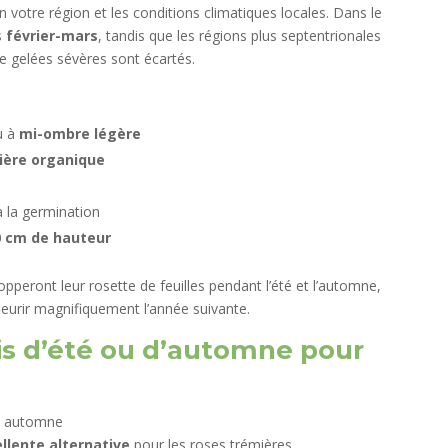
on votre région et les conditions climatiques locales. Dans le
s
février-mars
, tandis que les régions plus septentrionales
de gelées sévères sont écartés.
u à
mi-ombre légère
ière organique
à la germination
0 cm de hauteur
peront leur rosette de feuilles pendant l’été et l’automne,
leurir magnifiquement l’année suivante.
is d’été ou d’automne pour
llente alternative
pour les roses trémières,