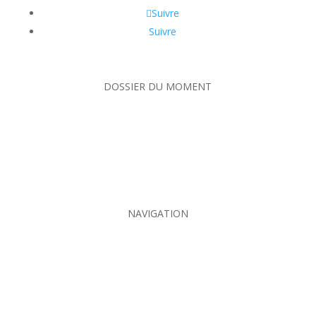
Suivre
Suivre
DOSSIER DU MOMENT
Crotte de loir
Crotte de renard
Crotte de hérisson
NAVIGATION
Contact
Plan du site
MENTIONS LEGALES