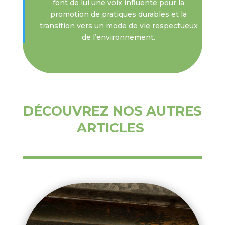
font de lui une voix influente pour la
promotion de pratiques durables et la
transition vers un mode de vie respectueux
de l’environnement.
DÉCOUVREZ NOS AUTRES
ARTICLES