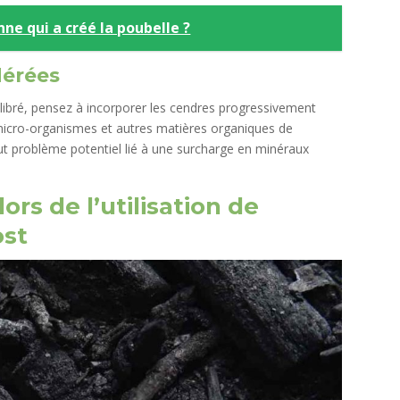
ne qui a créé la poubelle ?
dérées
libré, pensez à incorporer les cendres progressivement
 micro-organismes et autres matières organiques de
out problème potentiel lié à une surcharge en minéraux
ors de l’utilisation de
ost