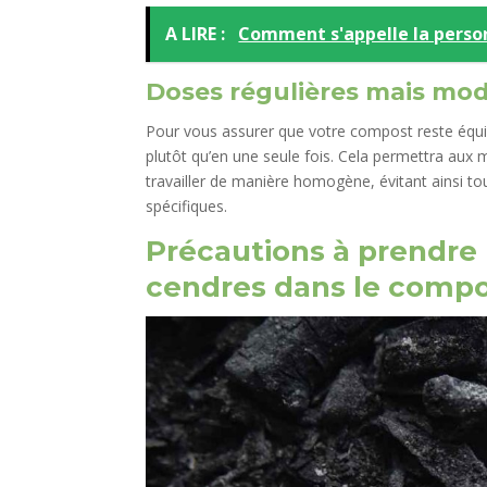
A LIRE :
Comment s'appelle la person
Doses régulières mais mo
Pour vous assurer que votre compost reste équi
plutôt qu’en une seule fois. Cela permettra aux
travailler de manière homogène, évitant ainsi t
spécifiques.
Précautions à prendre l
cendres dans le comp