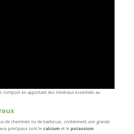
le compost en apportant des minéraux essentiels au
raux
feux de cheminée ou de barbecue, contiennent une grande
deux principaux sont le
calcium
et le
potassium
.