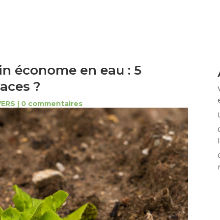
in économe en eau : 5
caces ?
VERS
|
0 commentaires