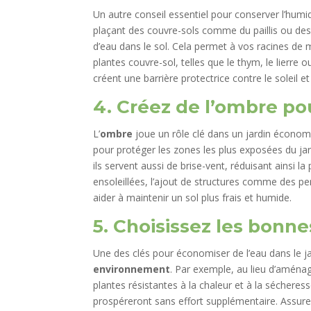
Un autre conseil essentiel pour conserver l’humi
plaçant des couvre-sols comme du paillis ou des
d’eau dans le sol. Cela permet à vos racines de m
plantes couvre-sol, telles que le thym, le lierre 
créent une barrière protectrice contre le soleil et
4. Créez de l’ombre po
L’
ombre
joue un rôle clé dans un jardin économe
pour protéger les zones les plus exposées du ja
ils servent aussi de brise-vent, réduisant ainsi l
ensoleillées, l’ajout de structures comme des per
aider à maintenir un sol plus frais et humide.
5. Choisissez les bonne
Une des clés pour économiser de l’eau dans le j
environnement
. Par exemple, au lieu d’aménag
plantes résistantes à la chaleur et à la sécheres
prospéreront sans effort supplémentaire. Assur