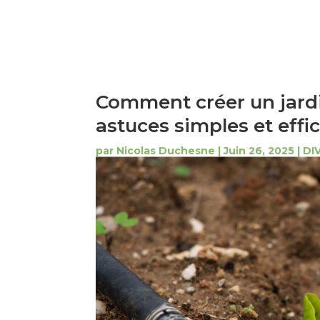
Comment créer un jard
astuces simples et effi
par
Nicolas Duchesne
|
Juin 26, 2025
|
DI