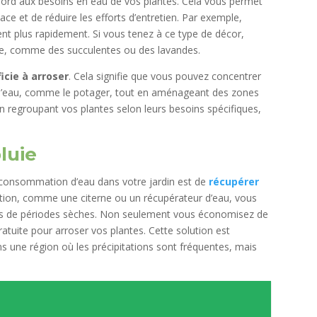
bord aux besoins en eau de vos plantes. Cela vous permet
cace et de réduire les efforts d’entretien. Par exemple,
ent plus rapidement. Si vous tenez à ce type de décor,
esse, comme des succulentes ou des lavandes.
ficie à arroser
. Cela signifie que vous pouvez concentrer
 d’eau, comme le potager, tout en aménageant des zones
n regroupant vos plantes selon leurs besoins spécifiques,
luie
a consommation d’eau dans votre jardin est de
récupérer
ation, comme une citerne ou un récupérateur d’eau, vous
r lors de périodes sèches. Non seulement vous économisez de
ratuite pour arroser vos plantes. Cette solution est
ns une région où les précipitations sont fréquentes, mais