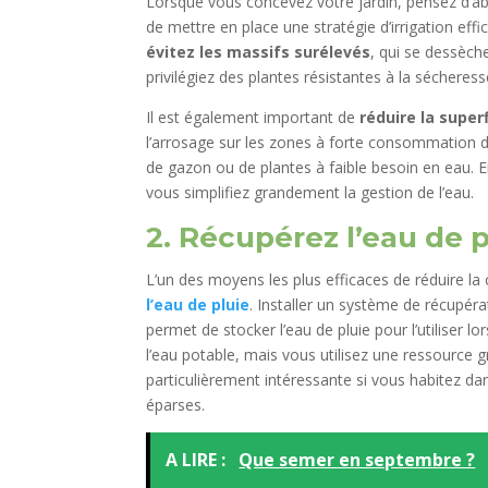
Lorsque vous concevez votre jardin, pensez d’a
de mettre en place une stratégie d’irrigation effi
évitez les massifs surélevés
, qui se dessèch
privilégiez des plantes résistantes à la sécher
Il est également important de
réduire la super
l’arrosage sur les zones à forte consommation
de gazon ou de plantes à faible besoin en eau. E
vous simplifiez grandement la gestion de l’eau.
2. Récupérez l’eau de p
L’un des moyens les plus efficaces de réduire l
l’eau de pluie
. Installer un système de récupér
permet de stocker l’eau de pluie pour l’utilise
l’eau potable, mais vous utilisez une ressource g
particulièrement intéressante si vous habitez da
éparses.
A LIRE :
Que semer en septembre ?