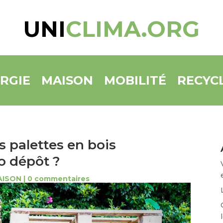
UNI
CLIMA.ORG
RGIE
MAISON
MOBILITÉ
RECYC
 palettes en bois
o dépôt ?
AISON
|
0 commentaires