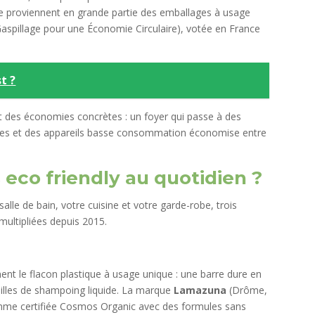
ée proviennent en grande partie des emballages à usage
-Gaspillage pour une Économie Circulaire), votée en France
t ?
t des économies concrètes : un foyer qui passe à des
des et des appareils basse consommation économise entre
 eco friendly
au quotidien ?
lle de bain, votre cuisine et votre garde-robe, trois
multipliées depuis 2015.
ent le flacon plastique à usage unique : une barre dure en
eilles de shampoing liquide. La marque
Lamazuna
(Drôme,
mme certifiée Cosmos Organic avec des formules sans