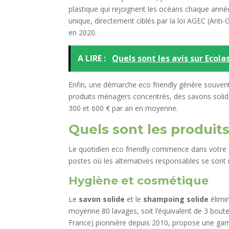
plastique qui rejoignent les océans chaque ann
unique, directement ciblés par la loi AGEC (Anti
en 2020.
A LIRE :
Quels sont les avis sur Ecolas
Enfin, une démarche eco friendly génère souven
produits ménagers concentrés, des savons soli
300 et 600 € par an en moyenne.
Quels sont les
produits
Le quotidien eco friendly commence dans votre sa
postes où les alternatives responsables se sont 
Hygiène et cosmétique
Le
savon solide
et le
shampoing solide
élimin
moyenne 80 lavages, soit l’équivalent de 3 bout
France) pionnière depuis 2010, propose une ga