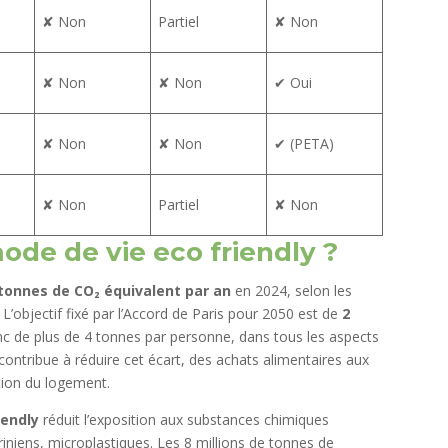
✘ Non
Partiel
✘ Non
✘ Non
✘ Non
✔ Oui
✘ Non
✘ Non
✔ (PETA)
✘ Non
Partiel
✘ Non
de de vie eco friendly ?
 tonnes de CO₂ équivalent par an
en 2024, selon les
 L’objectif fixé par l’Accord de Paris pour 2050 est de
2
onc de plus de 4 tonnes par personne, dans tous les aspects
contribue à réduire cet écart, des achats alimentaires aux
tion du logement.
iendly
réduit l’exposition aux substances chimiques
iniens, microplastiques. Les 8 millions de tonnes de