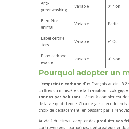
Anti-
Variable
✘ Non
greenwashing
Bien-être
Variable
Partiel
animal
Label certifié
Variable
✔ Oui
tiers
Bilan carbone
Variable
✘ Non
évalué
Pourquoi adopter un mo
L’
empreinte carbone
d’un Français atteint
8,2
chiffres du ministère de la Transition Écologique.
tonnes par habitant
: l’écart à combler est d
de la vie quotidienne. Chaque geste eco friendly 
choix de déplacement, en passant par la rénova
Au-delà du climat, adopter des
produits eco fr
controversées : parabènes, perturbateurs endocr