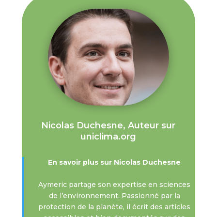
Nicolas Duchesne, Auteur sur
uniclima.org
En savoir plus sur Nicolas Duchesne
Aymeric partage son expertise en sciences
de l’environnement. Passionné par la
protection de la planète, il écrit des articles