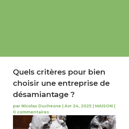
Quels critères pour bien
choisir une entreprise de
désamiantage ?
par
Nicolas Duchesne
|
Avr 24, 2025
|
MAISON
|
0 commentaires