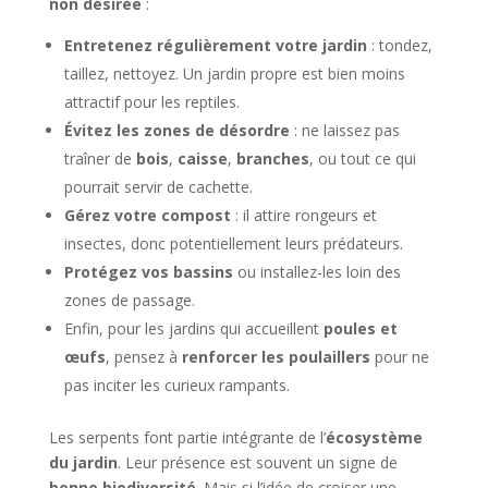
non désirée
:
Entretenez régulièrement votre jardin
: tondez,
taillez, nettoyez. Un jardin propre est bien moins
attractif pour les reptiles.
Évitez les zones de désordre
: ne laissez pas
traîner de
bois
,
caisse
,
branches
, ou tout ce qui
pourrait servir de cachette.
Gérez votre compost
: il attire rongeurs et
insectes, donc potentiellement leurs prédateurs.
Protégez vos bassins
ou installez-les loin des
zones de passage.
Enfin, pour les jardins qui accueillent
poules et
œufs
, pensez à
renforcer les poulaillers
pour ne
pas inciter les curieux rampants.
Les serpents font partie intégrante de l’
écosystème
du jardin
. Leur présence est souvent un signe de
bonne biodiversité
. Mais si l’idée de croiser une