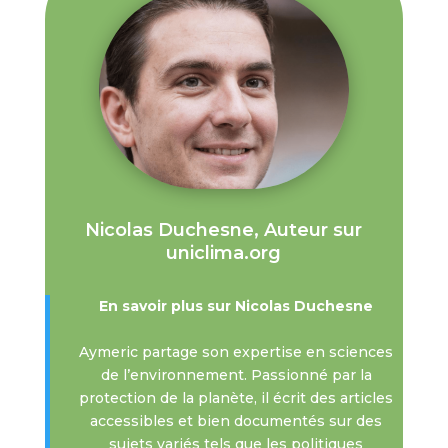
Nicolas Duchesne, Auteur sur
uniclima.org
En savoir plus sur Nicolas Duchesne
Aymeric partage son expertise en sciences
de l’environnement. Passionné par la
protection de la planète, il écrit des articles
accessibles et bien documentés sur des
sujets variés tels que les politiques