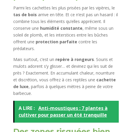
Parmi les cachettes les plus prisées par les vipères, le
tas de bois
arrive en tête. Et ce n’est pas un hasard : il
combine tous les éléments qu’elles apprécient. Il
conserve une
humidité constante
, même sous un
soleil de plomb, et les interstices entre les bûches
offrent une
protection parfaite
contre les
prédateurs.
Mais surtout, c’est un
repère à rongeurs
. Souris et
mulots adorent s’y glisser… et devinez qui les suit de
près ? Exactement. En accumulant chaleur, nourriture
et discrétion, vous offrez à ces reptiles une
cachette
de luxe
, parfois à quelques mètres à peine de votre
barbecue.
A LIRE :
Anti-moustiques : 7 plantes à
cultiver pour passer un été tranquille
Des zones risquées bien