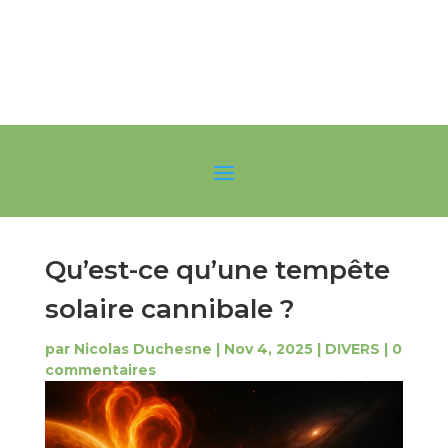
Qu’est-ce qu’une tempête
solaire cannibale ?
par
Nicolas Duchesne
|
Nov 4, 2025
|
DIVERS
|
0
commentaires