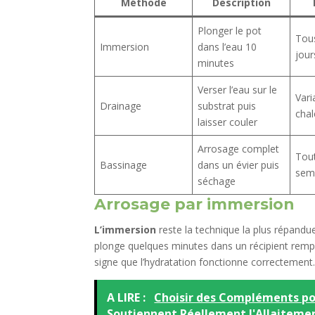
Méthode
Description
Plonger le pot
Tous
Immersion
dans l’eau 10
jour
minutes
Verser l’eau sur le
Vari
Drainage
substrat puis
chal
laisser couler
Arrosage complet
Tout
Bassinage
dans un évier puis
sem
séchage
Arrosage par immersion
L’immersion
reste la technique la plus répandue
plonge quelques minutes dans un récipient rempli
signe que l’hydratation fonctionne correctement
A LIRE :
Choisir des Compléments pou
Soutiennent Réellement l'Allaiteme