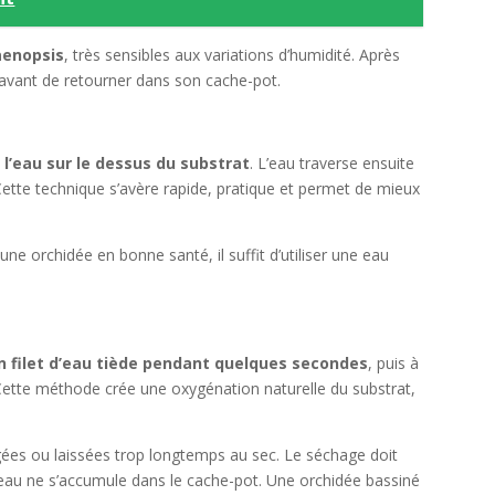
aenopsis
, très sensibles aux variations d’humidité. Après
 avant de retourner dans son cache-pot.
l’eau sur le dessus du substrat
. L’eau traverse ensuite
 Cette technique s’avère rapide, pratique et permet de mieux
une orchidée en bonne santé, il suffit d’utiliser une eau
un filet d’eau tiède pendant quelques secondes
, puis à
 Cette méthode crée une oxygénation naturelle du substrat,
ligées ou laissées trop longtemps au sec. Le séchage doit
d’eau ne s’accumule dans le cache-pot. Une orchidée bassiné