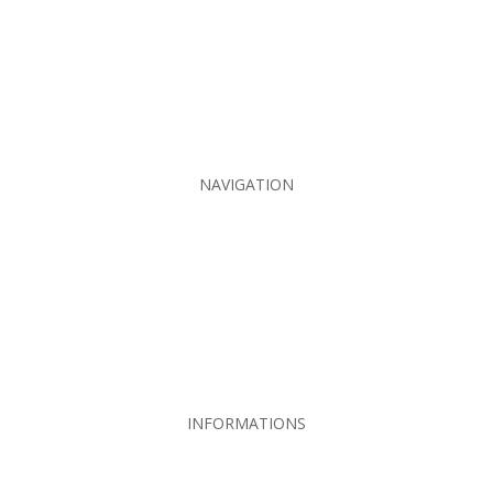
Crotte de loir
Crotte de renard
Crotte de hérisson
NAVIGATION
Contact
Plan du site
MENTIONS LEGALES
POLITIQUE DE CONFIDENTIALITE
INFORMATIONS
Rue Hamelin 75718 Paris Ced